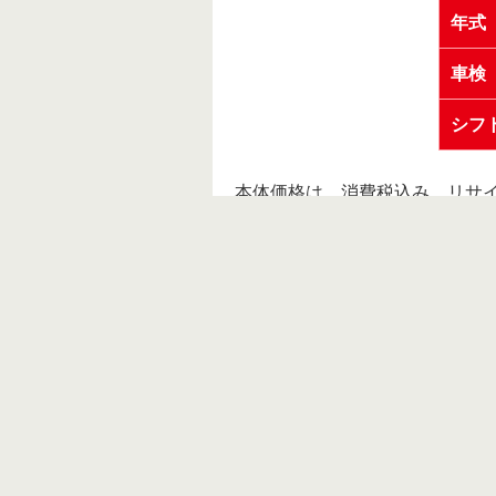
年式
車検
シフ
本体価格は、消費税込み、リサ
「支払総額」とは、表示価格に自
整備料金等、購入に必要な全て
※支払総額は店頭での納車、ま
中古車買取
ご購入
中古車買取
ご購