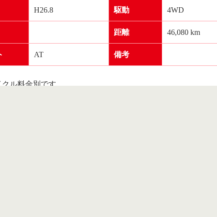
H26.8
駆動
4WD
距離
46,080 km
ト
AT
備考
イクル料金別です。
賠責保険料や税金（納付義務がある車両）、登録に伴う費用（
の費用を加えた価格をいいます。
た当社の所在地区を管轄する陸運局での登録を前提としていま
サポート
中古車一覧
車検・法定点検
入サポート
中古車一覧
車検
法定点検