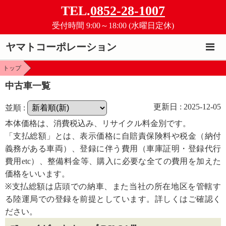
TEL.
0852-28-1007
受付時間 9:00～18:00 (水曜日定休)
ヤマトコーポレーション
トップ
2
4×4 SHOP 遊
（ユーツー）
中古車一覧
更新日 : 2025-12-05
並順 :
本体価格は、消費税込み、リサイクル料金別です。
「支払総額」とは、表示価格に自賠責保険料や税金（納付
義務がある車両）、登録に伴う費用（車庫証明・登録代行
費用etc）、整備料金等、購入に必要な全ての費用を加えた
価格をいいます。
※支払総額は店頭での納車、また当社の所在地区を管轄す
る陸運局での登録を前提としています。詳しくはご確認く
ださい。